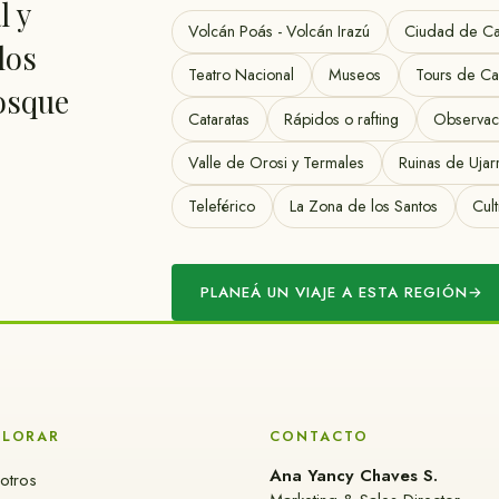
l y
Volcán Poás - Volcán Irazú
Ciudad de Car
los
Teatro Nacional
Museos
Tours de Ca
bosque
Cataratas
Rápidos o rafting
Observac
Valle de Orosi y Termales
Ruinas de Ujar
Teleférico
La Zona de los Santos
Cul
PLANEÁ UN VIAJE A ESTA REGIÓN
→
PLORAR
CONTACTO
Ana Yancy Chaves S.
otros