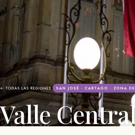
← TODAS LAS REGIONES
SAN JOSÉ · CARTAGO · ZONA D
Valle Centra