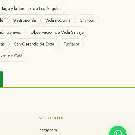
tago y la Basílica de Los Ángeles
fé
Gastronomía
Vida nocturna
City tour
ión de aves
Observación de Vida Salvaje
rás
San Gerardo de Dota
Turrialba
tivos de Café
SEGUINOS
Instagram