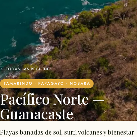
← TODAS LAS REGIONES
TAMARINDO · PAPAGAYO · NOSARA
Pacífico Norte —
Guanacaste
Playas bañadas de sol, surf, volcanes y bienestar