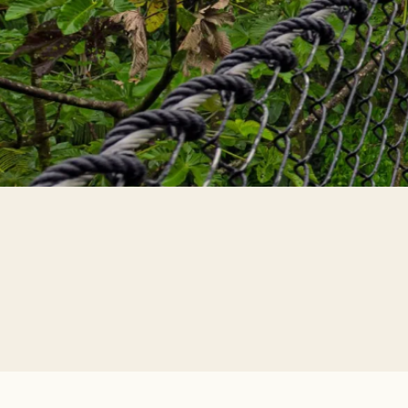
El Código de Conduc
Costa Rica Groups firmó El Código de Con
de sustancias ilegales. Por favor, report
involucre a menores. ¡Te invitamos a conve