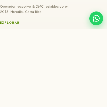
Operador receptivo & DMC, establecido en
2013. Heredia, Costa Rica.
EXPLORAR
Nosotros
Regiones
Experiencias
Tours de un día
Transporte
Sostenibilidad
Información
Contacto
CONTACTO
Ana Yancy Chaves S.
Marketing & Sales Director